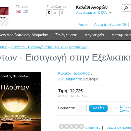
Γλώσσα
Συνάλλαγμα
Καλάθι Αγορών
€
£
$
0 αντικείμενα- 0,00€
Αρχική
Λίστα Επιθυμιών (0)
New Age Astrology Magazine
Ξενόγλωσσα
Λογοτεχνία
Μεταφυσικ
σεις
»
Πλούτων - Εισαγωγή στην Εξελικτικη Αστρολογία
των - Εισαγωγή στην Εξελικτικ
Κωδικός Προϊόντος:
.
Διαθεσιμότητα:
Διαθέσιμο
Τιμή: 12,72€
Άνευ ΦΠΑ: 12,72€
Επιθυ
Ποσότητα:
- Ή -
Σύγκρι
0 κριτικές
|
Γράψτε μια κριτι