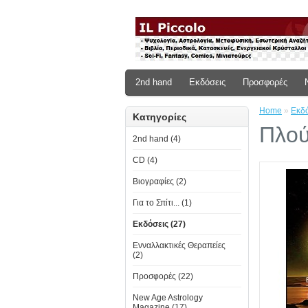
2nd hand
Εκδόσεις
Προσφορές
Home
»
Εκδό
Κατηγορίες
Πλού
2nd hand (4)
CD (4)
Βιογραφίες (2)
Για το Σπίτι... (1)
Εκδόσεις (27)
Ενναλλακτικές Θεραπείες
(2)
Προσφορές (22)
New Age Astrology
Magazine (17)