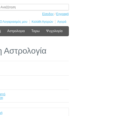
Είσοδος
/
Εγγραφή
Ο Λογαριασμός μου
Καλάθι Αγορών
Αγορά
ή
Αστρολογια
Ταρω
Ψυχολογία
η Αστρολογία
μητό
ση
κή