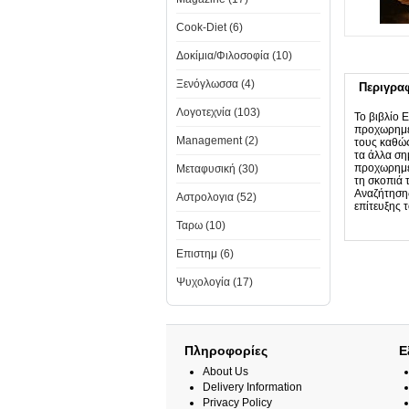
Cook-Diet (6)
Δοκίμια/Φιλοσοφία (10)
Ξενόγλωσσα (4)
Περιγρα
Λογοτεχνία (103)
Το βιβλίο 
προχωρημέν
Management (2)
τους καθώς
τα άλλα ση
προχωρημέν
Μεταφυσική (30)
τη σκοπιά 
Αναζήτησης
Αστρολογια (52)
επίτευξης τ
Ταρω (10)
Επιστημ (6)
Ψυχολογία (17)
Πληροφορίες
Ε
About Us
Delivery Information
Privacy Policy