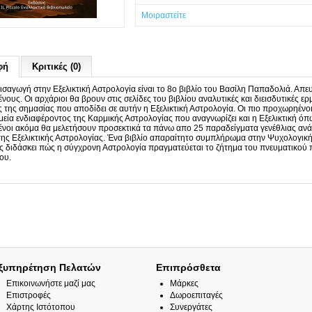
Μοιραστείτε
φή
Κριτικές (0)
Εισαγωγή στην Εξελικτική Αστρολογία είναι το 8ο βιβλίο του Βασίλη Παπαδολιά. Απε
ους. Οι αρχάριοι θα βρουν στις σελίδες του βιβλίου αναλυτικές και διεισδυτικές ε
 της σημασίας που αποδίδει σε αυτήν η Εξελικτική Αστρολογία. Οι πιο προχωρηένο
μεία ενδιαφέροντος της Καρμικής Αστρολογίας που αναγνωρίζει και η Εξελικτική όπω
οι ακόμα θα μελετήσουν προσεκτικά τα πάνω απο 25 παραδείγματα γενέθλιας ανάλυ
της Εξελικτικής Αστρολογίας. Ένα βιβλίο απαραίτητο συμπλήρωμα στην Ψυχολογική
 διδάσκει πώς η σύγχρονη Αστρολογία πραγματεύεται το ζήτημα του πνευματικού 
ου.
ξυπηρέτηση Πελατών
Επιπρόσθετα
Επικοινωνήστε μαζί μας
Μάρκες
Επιστροφές
Δωροεπιταγές
Χάρτης Ιστότοπου
Συνεργάτες