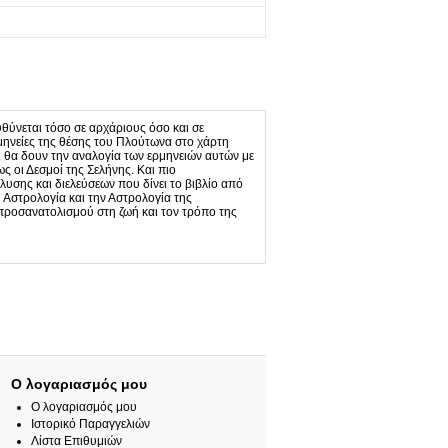
υθύνεται τόσο σε αρχάριους όσο και σε
ρμηνείες της θέσης του Πλούτωνα στο χάρτη
ι θα δουν την αναλογία των ερμηνειών αυτών με
ς οι Δεσμοί της Σελήνης. Και πιο
σης και διελεύσεων που δίνει το βιβλίο από
 Αστρολογία και την Αστρολογία της
προσανατολισμού στη ζωή και τον τρόπο της
Ο λογαριασμός μου
Ο λογαριασμός μου
Ιστορικό Παραγγελιών
Λίστα Επιθυμιών